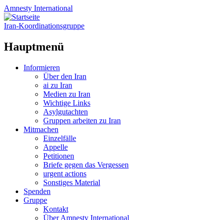
Amnesty
International
Iran-Koordinationsgruppe
Hauptmenü
Zum
Informieren
Inhalt
Über den Iran
springen
ai zu Iran
Medien zu Iran
Wichtige Links
Asylgutachten
Gruppen arbeiten zu Iran
Mitmachen
Einzelfälle
Appelle
Petitionen
Briefe gegen das Vergessen
urgent actions
Sonstiges Material
Spenden
Gruppe
Kontakt
Über Amnesty International