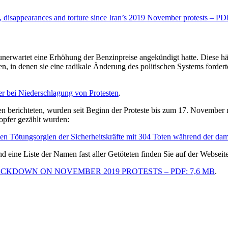
, disappearances and torture since Iran’s 2019 November protests – P
rwartet eine Erhöhung der Benzinpreise angekündigt hatte. Diese hätte
en, in denen sie eine radikale Änderung des politischen Systems forde
er bei Niederschlagung von Protesten
.
edien berichteten, wurden seit Beginn der Proteste bis zum 17. Novem
sopfer gezählt wurden:
den Tötungsorgien der Sicherheitskräfte mit 304 Toten während der d
d eine Liste der Namen fast aller Getöteten finden Sie auf der Webseite
CRACKDOWN ON NOVEMBER 2019 PROTESTS – PDF: 7,6 MB
.