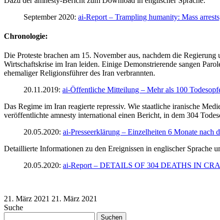
Dazu der amnesty-Bericht zum Download in englischer Sprache:
September 2020:
ai-Report – Trampling humanity: Mass arrests
Chronologie:
Die Proteste brachen am 15. November aus, nachdem die Regierung une
Wirtschaftskrise im Iran leiden. Einige Demonstrierende sangen Parol
ehemaliger Religionsführer des Iran verbrannten.
20.11.2019:
ai-Öffentliche Mitteilung – Mehr als 100 Todesopf
Das Regime im Iran reagierte repressiv. Wie staatliche iranische M
veröffentlichte amnesty international einen Bericht, in dem 304 Tode
20.05.2020:
ai-Presseerklärung – Einzelheiten 6 Monate nach 
Detaillierte Informationen zu den Ereignissen in englischer Sprache un
20.05.2020:
ai-Report – DETAILS OF 304 DEATHS IN 
21. März 2021
21. März 2021
Suche
Suchen