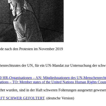
thode nach den Protesten im November 2019
henrechtsrates der UN, für ein UN-Mandat zur Untersuchung der schw
 20 HR-Organisationen – AN: Mitgliedsnationen des UN-Menschenrecht
izations – TO: Member states of the United Nations Human Rights Cou
tet wurden, sind in der Haft schweren Folterungen ausgesetzt gewesen
N HAFT SCHWER GEFOLTERT
. (deutsche Version)