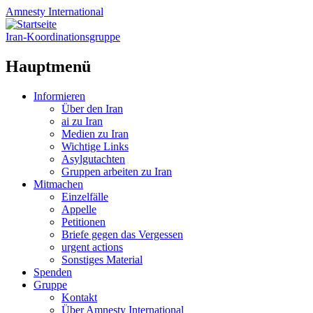
Amnesty
International
Iran-Koordinationsgruppe
Hauptmenü
Zum
Informieren
Inhalt
Über den Iran
springen
ai zu Iran
Medien zu Iran
Wichtige Links
Asylgutachten
Gruppen arbeiten zu Iran
Mitmachen
Einzelfälle
Appelle
Petitionen
Briefe gegen das Vergessen
urgent actions
Sonstiges Material
Spenden
Gruppe
Kontakt
Über Amnesty International